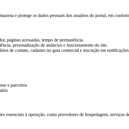
 armazena e protege os dados pessoais dos usuários do portal, em confo
ador, páginas acessadas, tempo de permanência.
diência, personalização de anúncios e funcionamento do site.
ios de contato, cadastro no guia comercial e inscrição em notificações
nse e parceiros
uário
s essenciais à operação, como provedores de hospedagem, serviços de