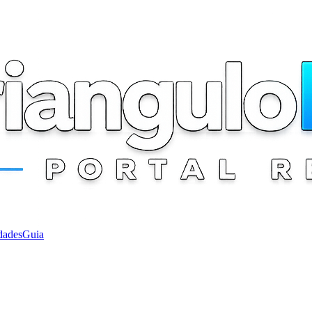
dades
Guia