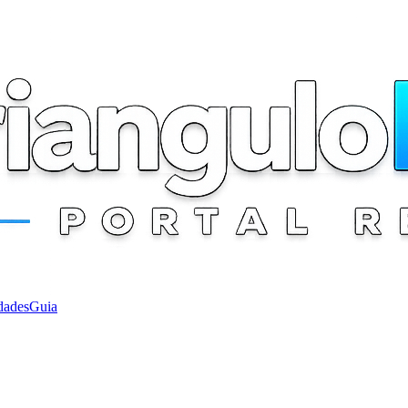
dades
Guia