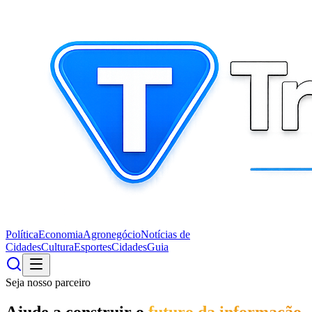
Política
Economia
Agronegócio
Notícias de
Cidades
Cultura
Esportes
Cidades
Guia
Seja nosso parceiro
Ajude a construir o
futuro da informação