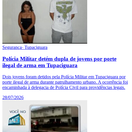
Segurança
·
Tupaciguara
Polícia Militar detém dupla de jovens por porte
ilegal de arma em Tupaciguara
Dois jovens foram detidos pela Polícia Militar em Tupaciguara por
porte ilegal de arma durante patrulhamento urbano. A ocorrência foi
encaminhada à delegacia de Polícia Civil para providências legais.
28/07/2026