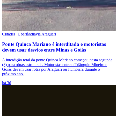
Cidades
·
Uberlândia
via
Araguari
Ponte Quinca Mariano é interditada e motoristas
devem usar desvios entre Minas e Goiás
A interdição total da ponte Quinca Mariano começou nesta segunda
(3) para obras estruturais. Motoristas entre o Triângulo Mineiro e
Goiás devem usar rotas por Araguari ou Itumbiara durante o
próximo ano.
há 3d