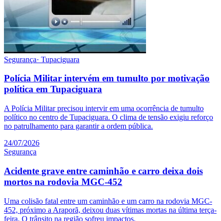
Segurança
·
Tupaciguara
Polícia Militar intervém em tumulto por motivação
política em Tupaciguara
A Polícia Militar precisou intervir em uma ocorrência de tumulto
político no centro de Tupaciguara. O clima de tensão exigiu reforço
no patrulhamento para garantir a ordem pública.
24/07/2026
Segurança
Acidente grave entre caminhão e carro deixa dois
mortos na rodovia MGC-452
Uma colisão fatal entre um caminhão e um carro na rodovia MGC-
452, próximo a Araporã, deixou duas vítimas mortas na última terça-
feira. O trânsito na região sofreu impactos.