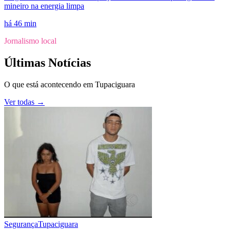
mineiro na energia limpa
há 46 min
Jornalismo local
Últimas Notícias
O que está acontecendo em
Tupaciguara
Ver todas →
Segurança
Tupaciguara