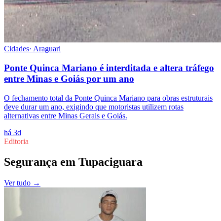
Cidades
·
Araguari
Ponte Quinca Mariano é interditada e altera tráfego
entre Minas e Goiás por um ano
O fechamento total da Ponte Quinca Mariano para obras estruturais
deve durar um ano, exigindo que motoristas utilizem rotas
alternativas entre Minas Gerais e Goiás.
há 3d
Editoria
Segurança
em
Tupaciguara
Ver tudo →