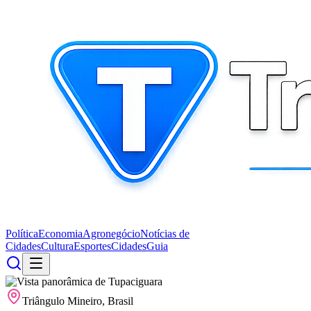
Política
Economia
Agronegócio
Notícias de
Cidades
Cultura
Esportes
Cidades
Guia
Triângulo Mineiro, Brasil