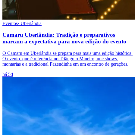
Eventos
·
Uberlândia
Camaru Uberlândia: Tradição e preparativos
marcam a expectativa para nova edição do evento
O Camaru em Uberlândia se prepara para mais uma edição histórica.
O evento, que é referência no Triângulo Mineiro, une shows,
montarias e a tradicional Fazendinha em um encontro de gerações.
há 5d