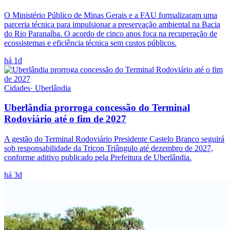
O Ministério Público de Minas Gerais e a FAU formalizaram uma
parceria técnica para impulsionar a preservação ambiental na Bacia
do Rio Paranaíba. O acordo de cinco anos foca na recuperação de
ecossistemas e eficiência técnica sem custos públicos.
há 1d
Cidades
·
Uberlândia
Uberlândia prorroga concessão do Terminal
Rodoviário até o fim de 2027
A gestão do Terminal Rodoviário Presidente Castelo Branco seguirá
sob responsabilidade da Tricon Triângulo até dezembro de 2027,
conforme aditivo publicado pela Prefeitura de Uberlândia.
há 3d