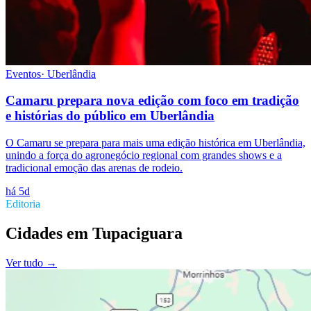
Eventos
·
Uberlândia
Camaru prepara nova edição com foco em tradição
e histórias do público em Uberlândia
O Camaru se prepara para mais uma edição histórica em Uberlândia,
unindo a força do agronegócio regional com grandes shows e a
tradicional emoção das arenas de rodeio.
há 5d
Editoria
Cidades
em
Tupaciguara
Ver tudo →